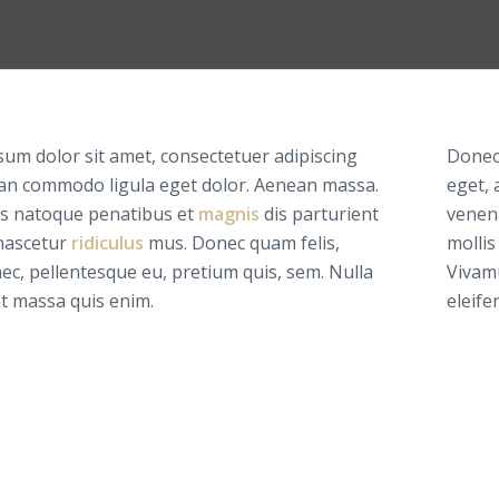
um dolor sit amet, consectetuer adipiscing
Donec 
ean commodo ligula eget dolor. Aenean massa.
eget, 
is natoque penatibus et
magnis
dis parturient
venena
nascetur
ridiculus
mus. Donec quam felis,
molli
 nec, pellentesque eu, pretium quis, sem. Nulla
Vivam
t massa quis enim.
eleife