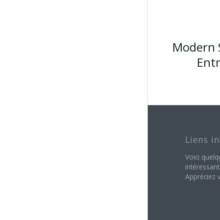
Modern 
Ent
Liens i
Voici quelq
intéressant
Appréciez v