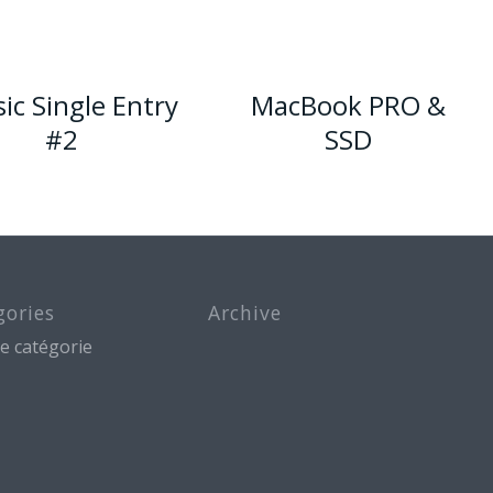
sic Single Entry
MacBook PRO &
#2
SSD
gories
Archive
e catégorie