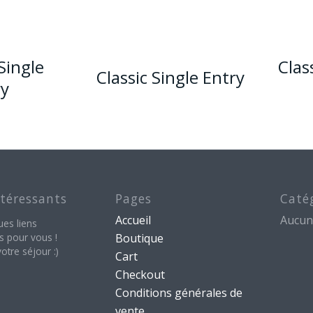
Single
Clas
Classic Single Entry
ry
ntéressants
Pages
Caté
Accueil
Aucun
ues liens
s pour vous !
Boutique
otre séjour :)
Cart
Checkout
Conditions générales de
vente