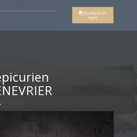
Boutique en
ligne
épicurien
ENEVRIER