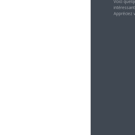
Voici quelq
intéressant
Appréciez v