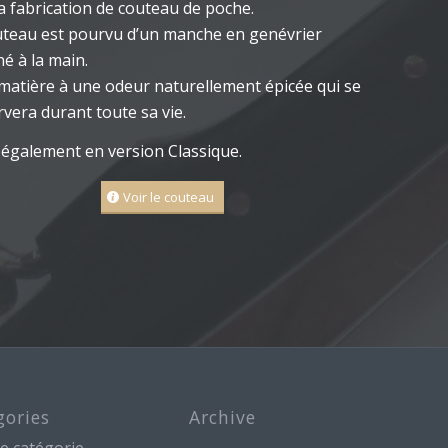
a fabrication de couteau de poche.
uteau est pourvu d’un manche en genévrier
é à la main.
matière à une odeur naturellement épicée qui se
vera durant toute sa vie.
 également en version Classique.
Voir le couteau
gories
Archive
e catégorie