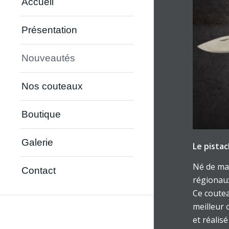
Accueil
Présentation
Nouveautés
Nos couteaux
Boutique
Galerie
Le pistac
Né de ma
Contact
régionau
Ce coutea
meilleur 
et réalis