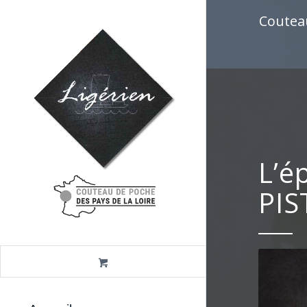
Coutea
L’é
PIS