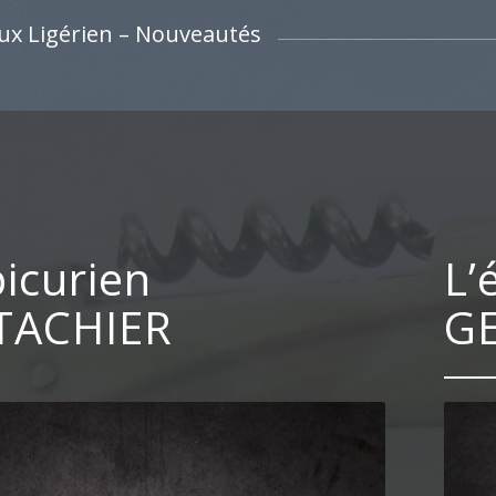
ux Ligérien – Nouveautés
picurien
L’
TACHIER
G