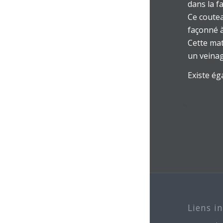
dans la f
Ce coutea
façonné à
Cette mat
un veinag
Existe ég
Liens i