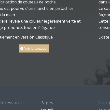
abrication de couteau de poche.
dans l
u est pourvu d’un manche en pistachier
Ce co
 la main.
façonn
ière révèle une couleur légèrement verte et
Cette 
e prononcé, tout en élégance.
conser
alement en version Classique.
Existe
Voir le couteau
ntéressants
Pages
Caté
Accueil
Aucun