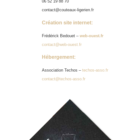
06 52 19 88 70
contact@couteaux-ligerien.fr
Création site internet:
Frédérick Bedouet –
web-ouest.fr
contact@web-ouest.fr
Hébergement:
Association Techos –
techos-asso.fr
contact@techos-asso.fr