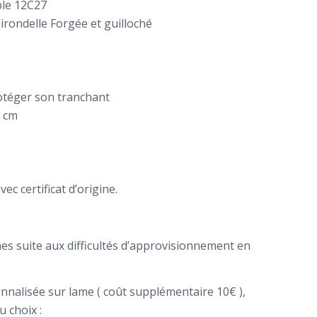
ble 12C27
irondelle Forgée et guilloché
otéger son tranchant
5 cm
m
ec certificat d’origine.
nes suite aux difficultés d’approvisionnement en
nalisée sur lame ( coût supplémentaire 10€ ),
u choix :