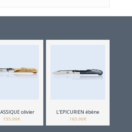
ASSIQUE olivier
L’EPICURIEN ébène
155.00
€
165.00
€