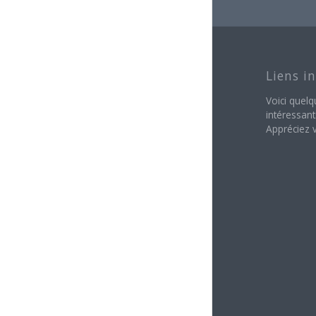
Liens i
Voici quelq
intéressant
Appréciez v