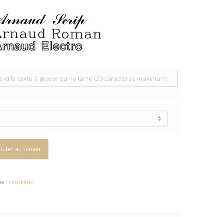
outer au panier
ie :
couteaux