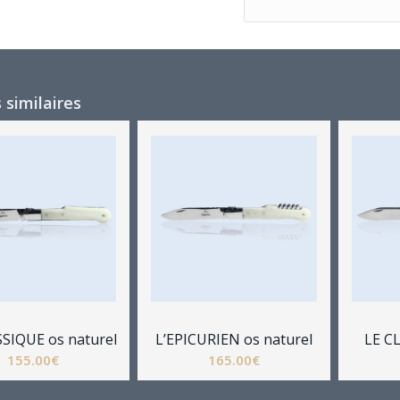
 similaires
SSIQUE os naturel
L’EPICURIEN os naturel
LE CL
155.00
€
165.00
€